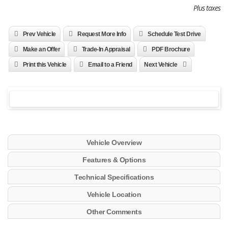
Plus taxes
Prev Vehicle
Request More Info
Schedule Test Drive
Make an Offer
Trade-In Appraisal
PDF Brochure
Print this Vehicle
Email to a Friend
Next Vehicle
Vehicle Overview
Features & Options
Technical Specifications
Vehicle Location
Other Comments