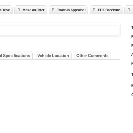
t Drive
Make an Offer
Trade-In Appraisal
PDF Brochure
l Specifications
Vehicle Location
Other Comments