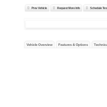
Prev Vehicle
Request More Info
Schedule Tes
Vehicle Overview
Features & Options
Technica