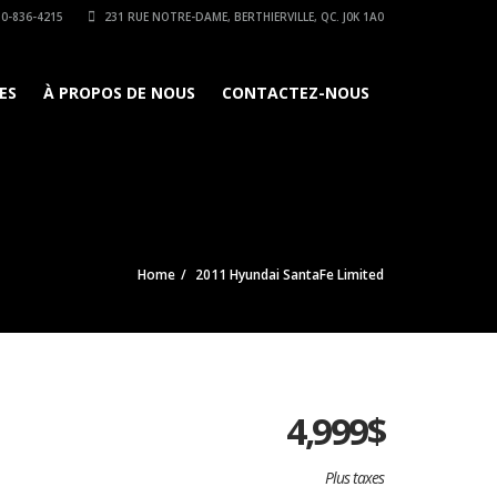
0-836-4215
231 RUE NOTRE-DAME, BERTHIERVILLE, QC. J0K 1A0
ES
À PROPOS DE NOUS
CONTACTEZ-NOUS
Home
2011 Hyundai SantaFe Limited
4,999
$
Plus taxes