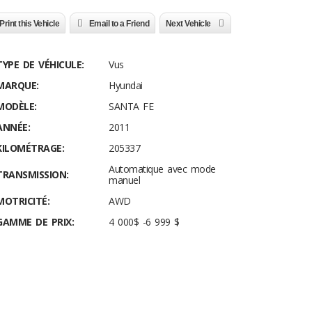
Print this Vehicle
Email to a Friend
Next Vehicle
TYPE DE VÉHICULE:
Vus
MARQUE:
Hyundai
MODÈLE:
SANTA FE
ANNÉE:
2011
KILOMÉTRAGE:
205337
Automatique avec mode
TRANSMISSION:
manuel
MOTRICITÉ:
AWD
GAMME DE PRIX:
4 000$ -6 999 $