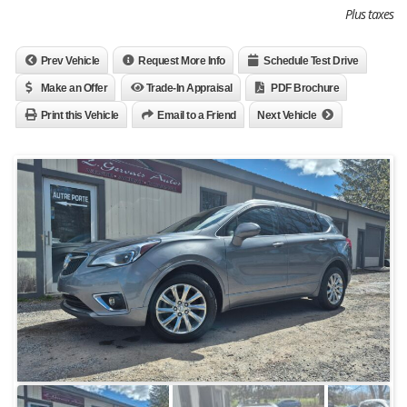
Plus taxes
Prev Vehicle
Request More Info
Schedule Test Drive
Make an Offer
Trade-In Appraisal
PDF Brochure
Print this Vehicle
Email to a Friend
Next Vehicle