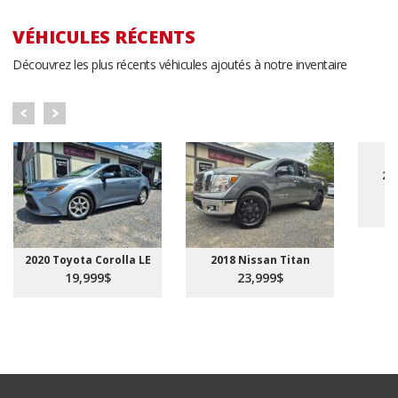
VÉHICULES RÉCENTS
Découvrez les plus récents véhicules ajoutés à notre inventaire
20
2020 Toyota Corolla LE
2018 Nissan Titan
19,999$
23,999$