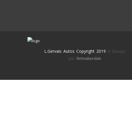
L.Gervais Autos Copyright 2019
© Design
par
Artmakerslab