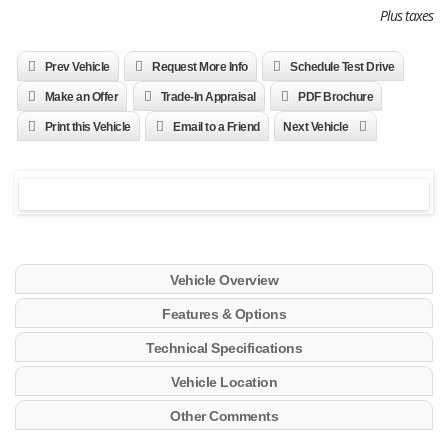
Plus taxes
Prev Vehicle
Request More Info
Schedule Test Drive
Make an Offer
Trade-In Appraisal
PDF Brochure
Print this Vehicle
Email to a Friend
Next Vehicle
Vehicle Overview
Features & Options
Technical Specifications
Vehicle Location
Other Comments