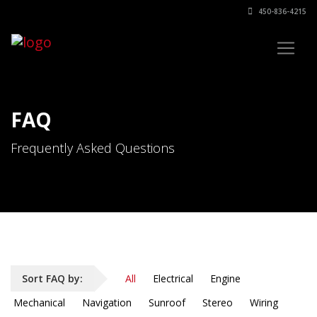
450-836-4215
FAQ
Frequently Asked Questions
Sort FAQ by:
All
Electrical
Engine
Mechanical
Navigation
Sunroof
Stereo
Wiring